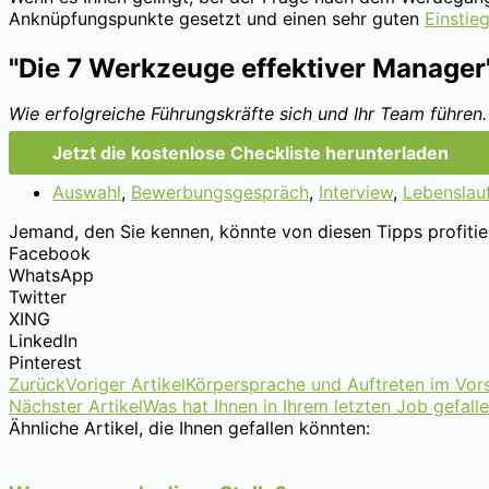
Anknüpfungspunkte gesetzt und einen sehr guten
Einstie
"Die 7 Werkzeuge effektiver Manager
Wie erfolgreiche Führungskräfte sich und Ihr Team führen.
Jetzt die kostenlose Checkliste herunterladen
Auswahl
,
Bewerbungsgespräch
,
Interview
,
Lebenslau
Jemand, den Sie kennen, könnte von diesen Tipps profitier
Facebook
WhatsApp
Twitter
XING
LinkedIn
Pinterest
Zurück
Voriger Artikel
Körpersprache und Auftreten im Vor
Nächster Artikel
Was hat Ihnen in Ihrem letzten Job gefalle
Ähnliche Artikel, die Ihnen gefallen könnten: