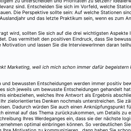
tigem zu unterscheiden und Prioritäten zu setzen? Idealerw
elevanz sind. Entscheiden Sie sich im Vorfeld, welche Statio
auen. Die Perspektive sollte sein: Auf welche Stationen sin
slandjahr und das letzte Praktikum sein, wenn es zum Anf
ragt wird, sollten Sie sich auf die drei wichtigsten Aspekt
det. Das vermittelt den positiven Eindruck, dass Sie bewus
ge Motivation und lassen Sie die InterviewerInnen daran tei
punkt Marketing, weil ich mich schon immer dafür begeiste
n und bewussten Entscheidungen werden immer positiv bewer
 es sich jeweils um bewusste Entscheidungen gehandelt hat 
nis einbeziehen, welches Ihre Antwort als Ergebnis abschlie
Ihr zielorientiertes Denken nochmals unterstreichen. Sie zä
isen. Dadurch würden Sie auch einen Anknüpfungspunkt für
och einmal auf das Thema zurückzukommen, um Details zu e
schreibung Ihres Werdeganges ein, dass sie der nächste logis
ternehmen optimal einbringen können. So verdeutlichen Sie
Ihre Motivation zu kommunizieren, dann haben Sie schon mi