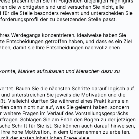
eise präsentieren Sie im Folgenden diejenigen Highlights
nen die wichtigsten sind und versuchen Sie nicht, alle
d für die Stelle besonders relevant und unterscheiden Sie
orderungsprofil der zu besetzenden Stelle passt.
e Ihres Werdegangs konzentrieren. Idealweise haben Sie
ste Entscheidungen getroffen haben, und dass es ein Ziel
lhaben, damit sie Ihre Entscheidungen nachvollziehen
rn konnte, Marken aufzubauen und Menschen dazu zu
tet. Bauen Sie die nächsten Schritte darauf logisch auf.
und unterstreichen Sie jeweils die Motivation und die
ßt. Vielleicht durften Sie während eines Praktikums ein
hlen dann nicht nur auf, was Sie gelernt haben, sondern
 weitere Fragen im Verlauf des Vorstellungsgesprächs
rfragen. Schlagen Sie am Ende den Bogen zu der jetzigen
che Schritt für Sie ist. Sie können auch darauf hinweisen,
 Ihre hohe Motivation, in dem Unternehmen zu arbeiten.
t der ersten inhaltlichen Frage viele