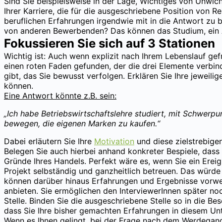
Sind Sie beispielsweise in der Lage, Wichtiges von Unwich
Ihrer Karriere, die für die ausgeschriebene Position von R
beruflichen Erfahrungen irgendwie mit in die Antwort zu b
von anderen Bewerbenden? Das können das Studium, ein Au
Fokussieren Sie sich auf 3 Stationen
Wichtig ist: Auch wenn explizit nach Ihrem Lebenslauf gef
einen roten Faden gefunden, der die drei Elemente verbin
gibt, das Sie bewusst verfolgen. Erklären Sie Ihre jeweili
können.
Eine Antwort könnte z.B. sein:
„Ich habe Betriebswirtschaftslehre studiert, mit Schwer
bewegen, die eigenen Marken zu kaufen.“
Dabei erläutern Sie Ihre
Motivation
und diese zielstrebige
Belegen Sie auch hierbei anhand konkreter Bespiele, dass
Gründe Ihres Handels. Perfekt wäre es, wenn Sie ein Ereig
Projekt selbständig und ganzheitlich betreuen. Das würde 
können darüber hinaus Erfahrungen und Ergebnisse vorwe
anbieten. Sie ermöglichen den InterviewerInnen später n
Stelle. Binden Sie die ausgeschriebene Stelle so in die Be
dass Sie Ihre bisher gemachten Erfahrungen in diesem Un
Wenn es Ihnen gelingt, bei der Frage nach dem Werdegang 